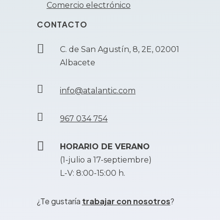
Comercio electrónico
CONTACTO

C. de San Agustín, 8, 2E, 02001
Albacete

info@atalantic.com

967 034 754

HORARIO DE VERANO
(1-julio a 17-septiembre)
L-V: 8:00-15:00 h.
¿Te gustaría
trabajar con nosotros
?