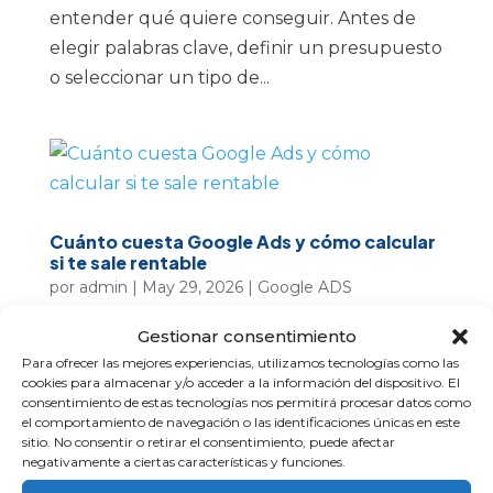
entender qué quiere conseguir. Antes de
elegir palabras clave, definir un presupuesto
o seleccionar un tipo de...
Cuánto cuesta Google Ads y cómo calcular
si te sale rentable
por
admin
|
May 29, 2026
|
Google ADS
Gestionar consentimiento
Invertir en Google Ads suele parecer una
Para ofrecer las mejores experiencias, utilizamos tecnologías como las
decisión sencilla hasta que hay que poner
cookies para almacenar y/o acceder a la información del dispositivo. El
una cifra sobre la mesa. Muchas empresas
consentimiento de estas tecnologías nos permitirá procesar datos como
el comportamiento de navegación o las identificaciones únicas en este
saben que anunciarse en Google puede
sitio. No consentir o retirar el consentimiento, puede afectar
ayudarles a captar clientes, pero no tienen
negativamente a ciertas características y funciones.
claro cuánto deberían invertir, cuánto