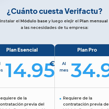
¿Cuánto cuesta Verifactu?
instalar el
Módulo base
y luego elejir el
Plan mensual
a las necesidades de tu empresa:
Plan Esencial
Plan Pro
14.95
34.
€
l
Al
es
mes
equiere de la
Requiere de la
ontratación previa del
contratación previa de