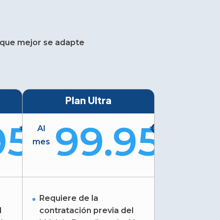
que mejor se adapte
Plan Ultra
95
99.95
€
€
Al
mes
Requiere de la
l
contratación previa del