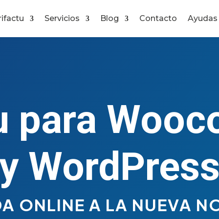
rifactu
Servicios
Blog
Contacto
Ayudas
tu para Woo
y WordPres
DA ONLINE A LA NUEVA N