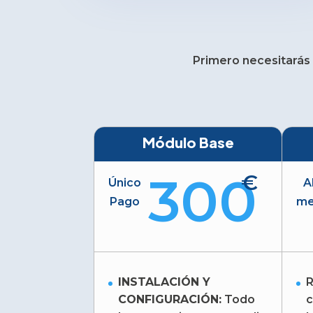
Primero necesitarás 
Módulo Base
300
€
Único
A
Pago
m
INSTALACIÓN Y
R
CONFIGURACIÓN:
Todo
c