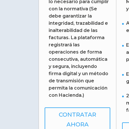
lo necesario para cumplir
M
con la normativa (Se
y
debe garantizar la
integridad, trazabilidad e
A
inalterabilidad de las
e
facturas. La plataforma
registrará las
E
operaciones de forma
a
consecutiva, automática
p
y segura, incluyendo
firma digital y un método
E
de transmisión que
g
permita la comunicación
con Hacienda.)
2
m
f
CONTRATAR
AHORA