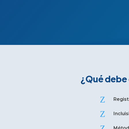
¿Qué debe 
Z
Regist
Z
Incluis
Z
Método