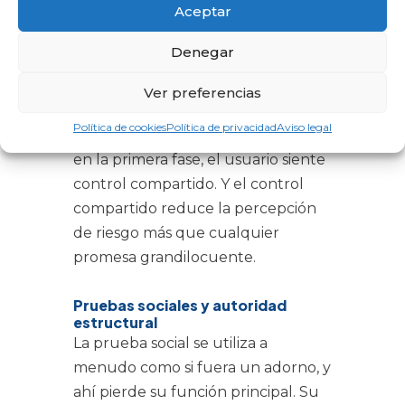
Aceptar
herramienta de negocio. Cuando
indicas tiempos aproximados de
Denegar
respuesta, cuando defines qué
información es útil para preparar
Ver preferencias
un presupuesto, cuando explicas
Política de cookies
Política de privacidad
Aviso legal
cómo empieza el trabajo y qué pasa
en la primera fase, el usuario siente
control compartido. Y el control
compartido reduce la percepción
de riesgo más que cualquier
promesa grandilocuente.
Pruebas sociales y autoridad
estructural
La prueba social se utiliza a
menudo como si fuera un adorno, y
ahí pierde su función principal. Su