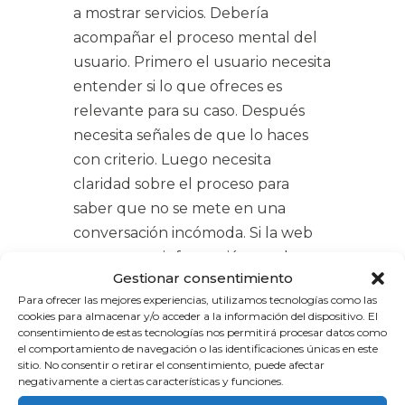
a mostrar servicios. Debería
acompañar el proceso mental del
usuario. Primero el usuario necesita
entender si lo que ofreces es
relevante para su caso. Después
necesita señales de que lo haces
con criterio. Luego necesita
claridad sobre el proceso para
saber que no se mete en una
conversación incómoda. Si la web
entrega esa información en el
Gestionar consentimiento
orden adecuado, el contacto no se
Para ofrecer las mejores experiencias, utilizamos tecnologías como las
siente como un salto al vacío, se
cookies para almacenar y/o acceder a la información del dispositivo. El
siente como un paso lógico.
consentimiento de estas tecnologías nos permitirá procesar datos como
el comportamiento de navegación o las identificaciones únicas en este
sitio. No consentir o retirar el consentimiento, puede afectar
La transparencia, en este punto, no
negativamente a ciertas características y funciones.
es un detalle de estilo, es una