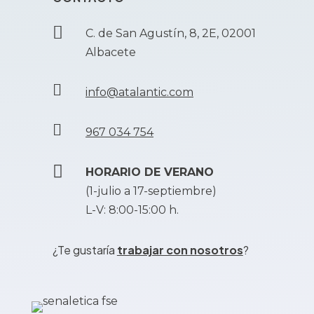

C. de San Agustín, 8, 2E, 02001
Albacete

info@atalantic.com

967 034 754

HORARIO DE VERANO
(1-julio a 17-septiembre)
L-V: 8:00-15:00 h.
¿Te gustaría
trabajar con nosotros
?