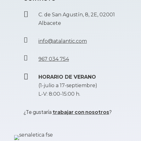

C. de San Agustín, 8, 2E, 02001
Albacete

info@atalantic.com

967 034 754

HORARIO DE VERANO
(1-julio a 17-septiembre)
L-V: 8:00-15:00 h.
¿Te gustaría
trabajar con nosotros
?