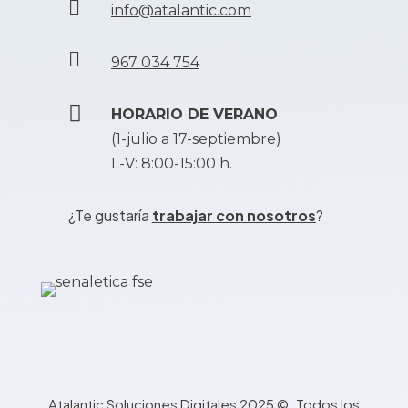

info@atalantic.com

967 034 754

HORARIO DE VERANO
(1-julio a 17-septiembre)
L-V: 8:00-15:00 h.
¿Te gustaría
trabajar con nosotros
?
Atalantic Soluciones Digitales 2025 ©. Todos los